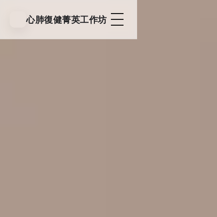
心肺復健菁英工作坊