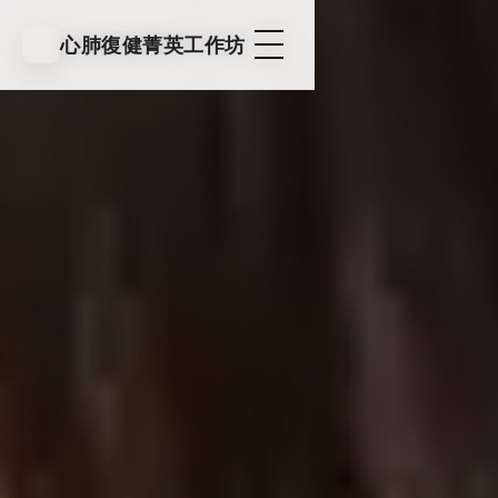
心肺復健菁英工作坊
心肺復健菁英工作坊